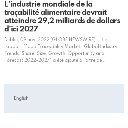
L’industrie mondiale de la
traçabilité alimentaire devrait
atteindre 29,2 milliards de dollars
d’ici 2027
Dublin, 09 nov. 2022 (GLOBE NEWSWIRE) — Le
rapport “Food Traceability Market : Global Industry
Trends, Share, Size, Growth, Opportunity and
Forecast 2022-2027” a été ajouté à l’offre de
ResearchAndMarkets.com. Le marché mondial de la
traçabilité alimentaire a atteint une valeur de 16,46
milliards de dollars en 2021. Pour l’avenir, l’éditeur
prévoit que le marché […]
English