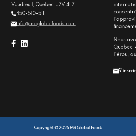
internati
Vaudreuil, Quebec, J7V 4L7
concentré
450-510-5111
l’approvi
info@mbglobalfoods.com
financeme
Nous avon
Québec, 
Pérou, au
S'inscri
Copyright © 2026 MB Global Foods