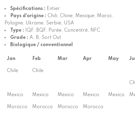
Spécifications :
Entier
Pays d’origine :
Chili, Chine, Mexique, Maroc,
Pologne, Ukraine, Serbie, USA
Type :
IQF, BQF, Purée, Concentré, NFC
Grade :
A, B, Sort Out
Biologique / conventionnel
Jan
Feb
Mar
Apr
May
Ju
Chile
Chile
Ch
Mexico
Mexico
Mexico
Mexico
Mexico
Me
Morocco
Morocco
Morocco
Morocco